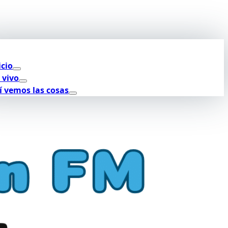
icio
 vivo
í vemos las cosas