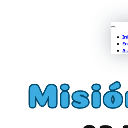
In
En
As