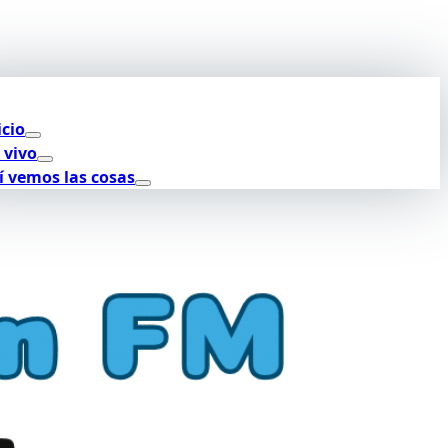
icio
 vivo
í vemos las cosas