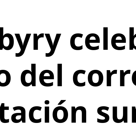
byry celeb
o del corr
tación su