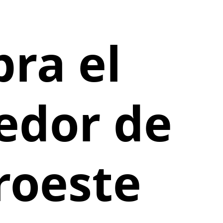
ra el
edor de
roeste