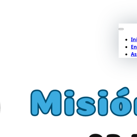
In
En
As