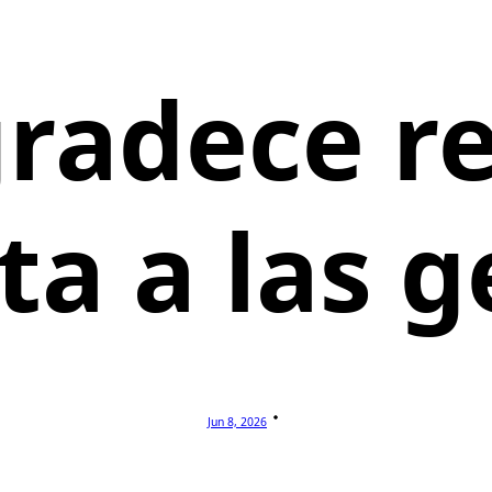
radece r
ta a las g
Jun 8, 2026