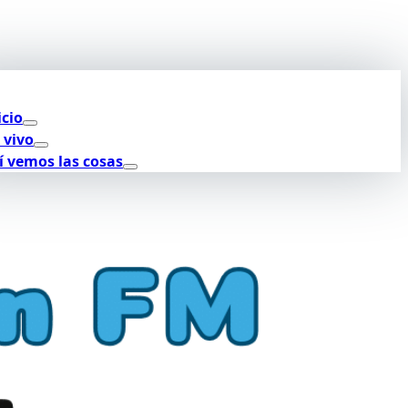
icio
 vivo
í vemos las cosas