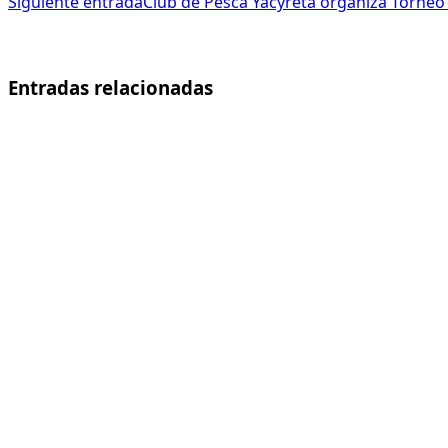
Siguiente entrada
Club de Pesca Yacyretá organiza Torneo
Entradas relacionadas