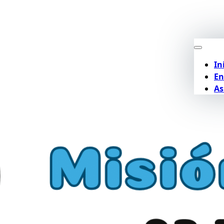
In
En
As