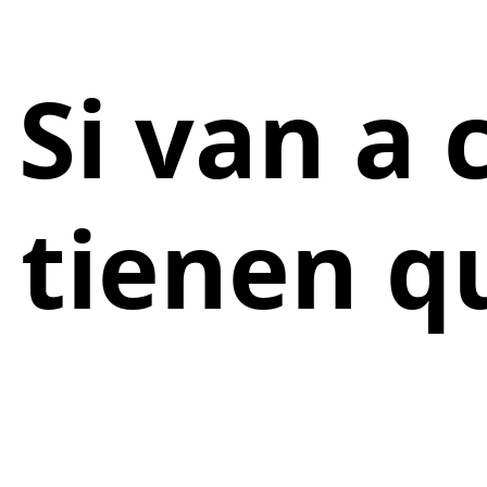
Si van a
tienen q