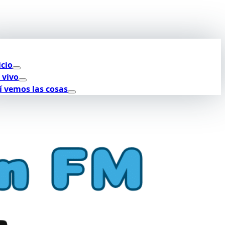
icio
 vivo
í vemos las cosas