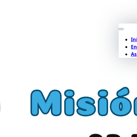
In
En
As