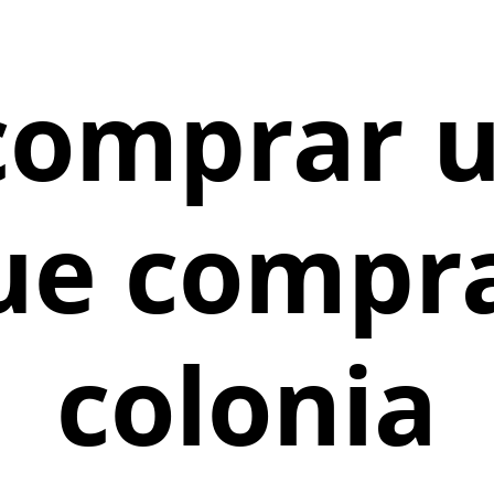
 comprar u
ue compra
colonia