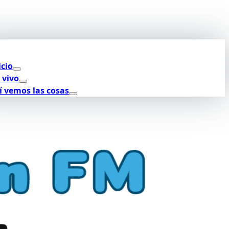
icio
 vivo
í vemos las cosas