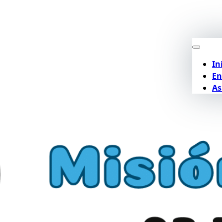
In
En
As