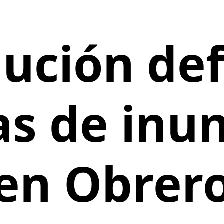
ución def
s de inu
en Obrer