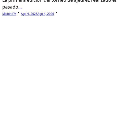
La primera edición del torneo de ajedrez realizado el
pasado
...
Mision FM
Ago 4, 2026
Ago 4, 2026