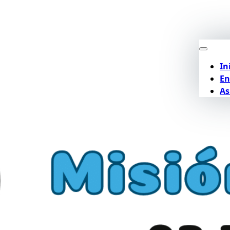
In
En
As