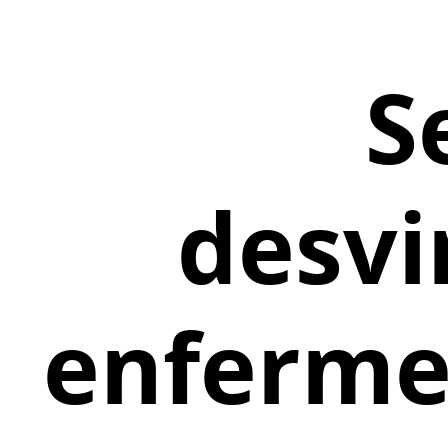
S
desvi
enfermer