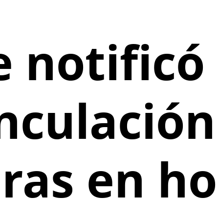
e notificó 
nculación
as en ho