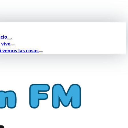
icio
 vivo
í vemos las cosas