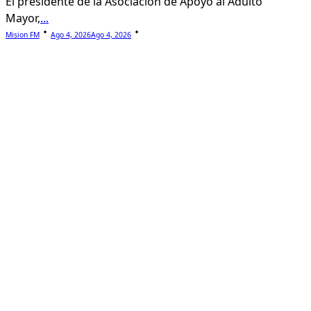
El presidente de la Asociación de Apoyo al Adulto
Mayor,
...
Mision FM
Ago 4, 2026
Ago 4, 2026