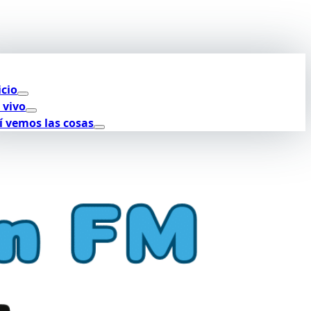
icio
 vivo
í vemos las cosas