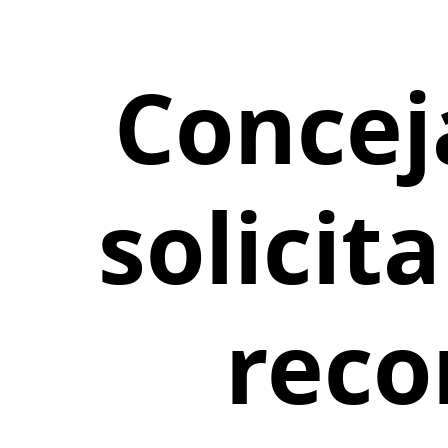
Concej
solicit
reco