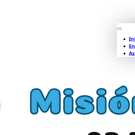
In
En
As