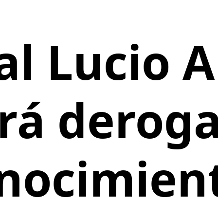
al Lucio A
ará derog
nocimien