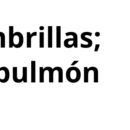
brillas;
 pulmón