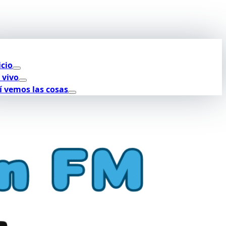
icio
 vivo
í vemos las cosas