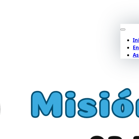
In
En
As