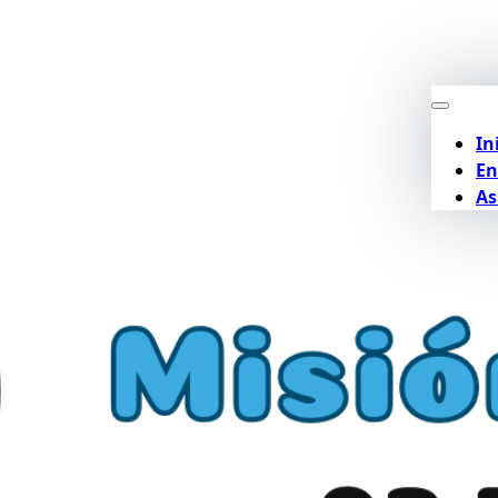
In
En
As