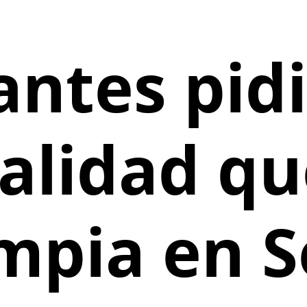
ntes pidi
alidad qu
impia en