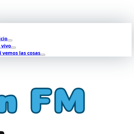
icio
 vivo
í vemos las cosas