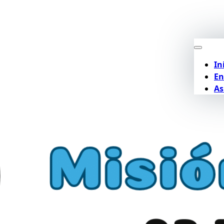
In
En
As