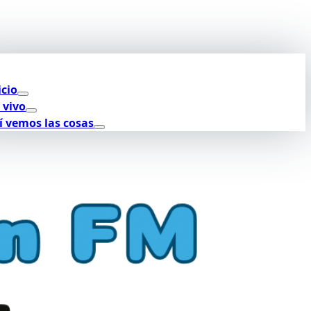
icio
 vivo
í vemos las cosas