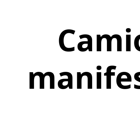
Camio
manifes