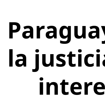
Paraguay
la justi
inter