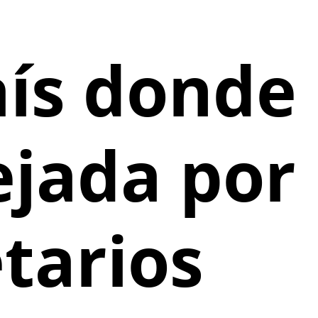
aís donde
ejada por
tarios