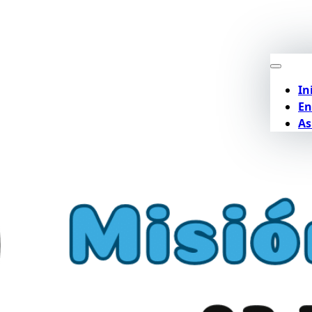
In
En
As