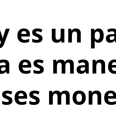
 es un p
cia es man
eses mone