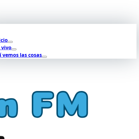
icio
 vivo
í vemos las cosas