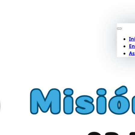
In
En
As