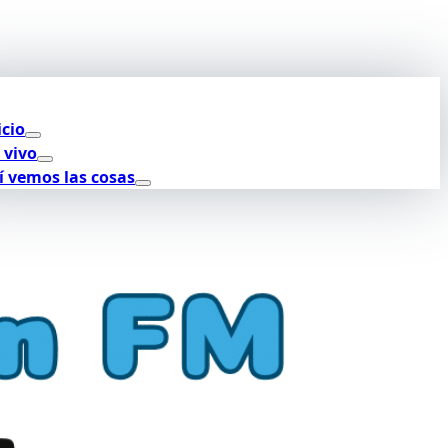
icio
 vivo
í vemos las cosas