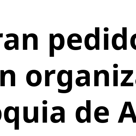
ran pedid
n organiz
quia de 