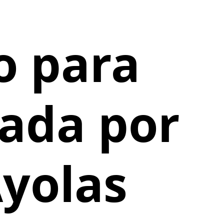
o para
ada por
Ayolas