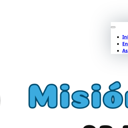
In
En
As