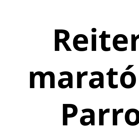
Reite
marató
Parro