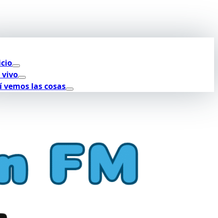
icio
 vivo
í vemos las cosas