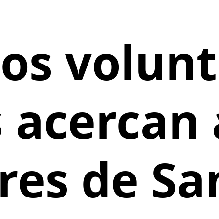
s volunt
 acercan
es de Sa