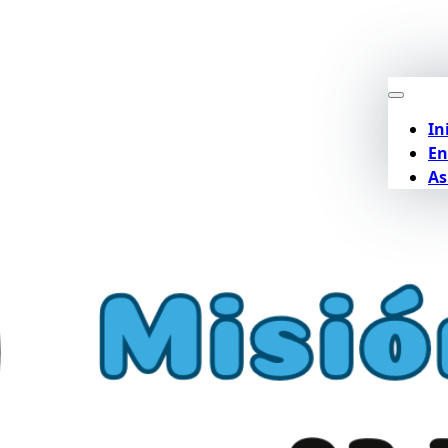
In
En
As