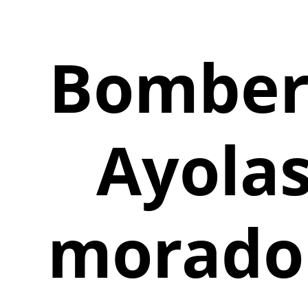
Bombero
Ayolas
morador