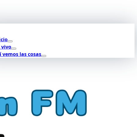
icio
 vivo
í vemos las cosas