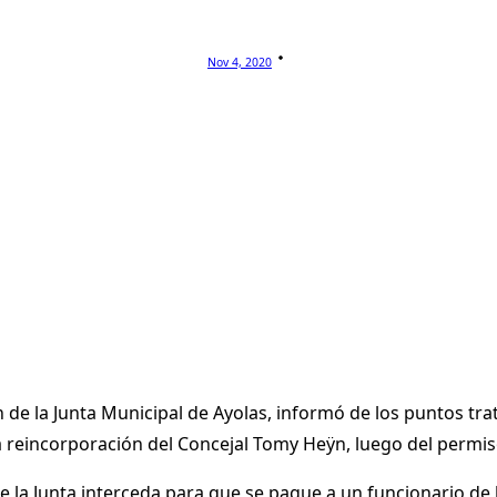
Nov 4, 2020
n de la Junta Municipal de Ayolas, informó de los puntos tr
y, la reincorporación del Concejal Tomy Heÿn, luego del perm
que la Junta interceda para que se pague a un funcionario de 