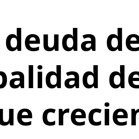
 deuda de
alidad d
ue creci