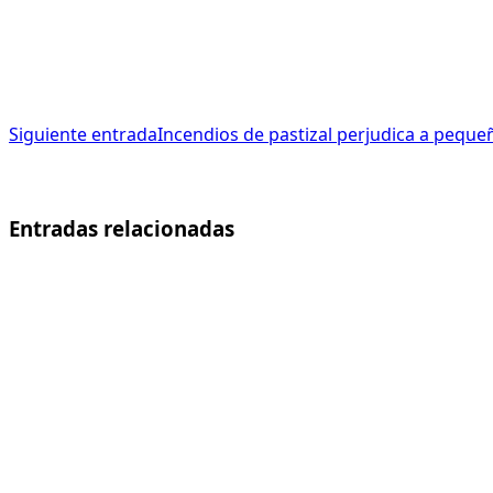
Siguiente entrada
Incendios de pastizal perjudica a peque
Entradas relacionadas