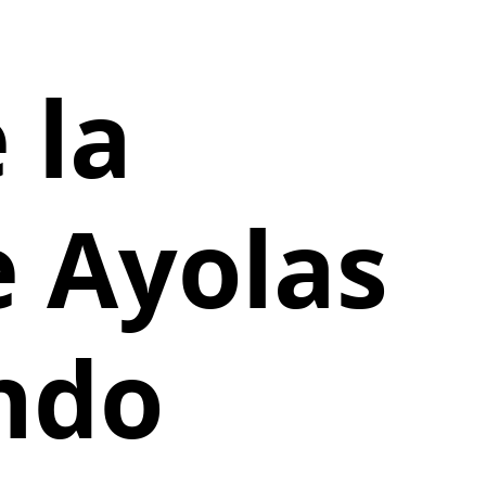
 la
e Ayolas
endo