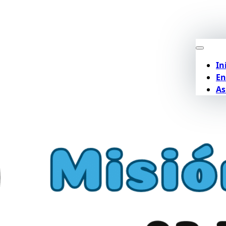
In
En
As