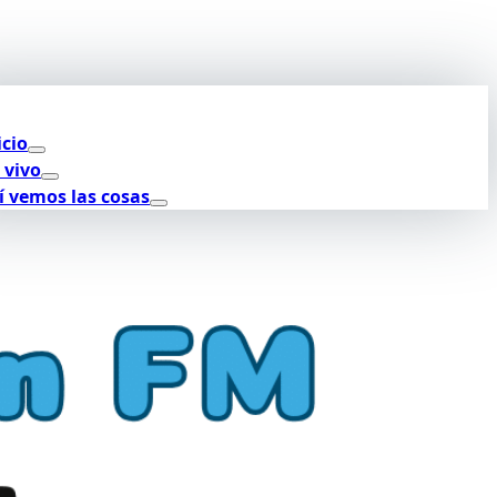
icio
 vivo
í vemos las cosas