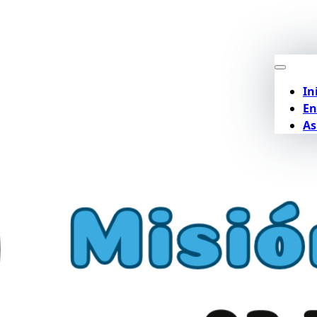
In
En
As