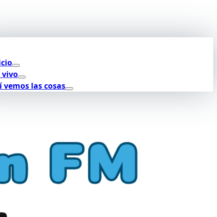
icio
 vivo
í vemos las cosas