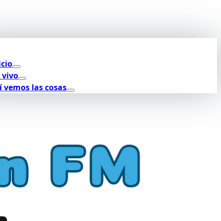
icio
 vivo
í vemos las cosas