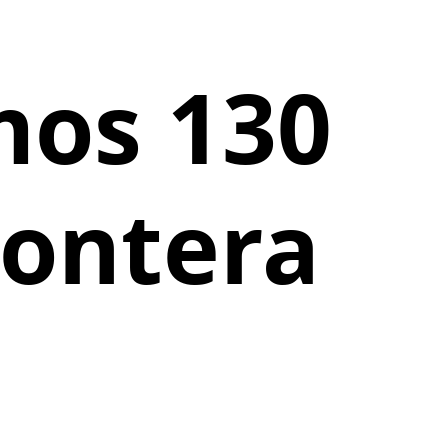
mos 130
rontera