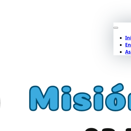
In
En
As