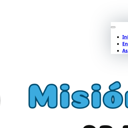
In
En
As