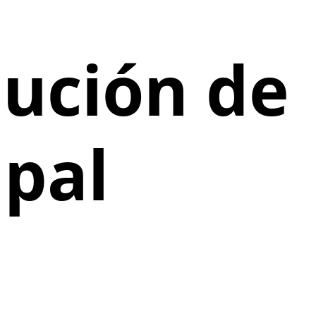
lución de
ipal