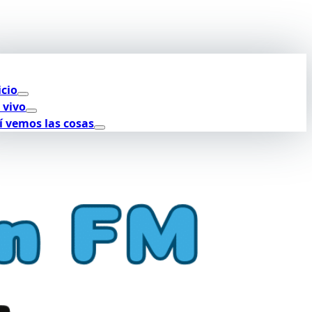
icio
 vivo
í vemos las cosas