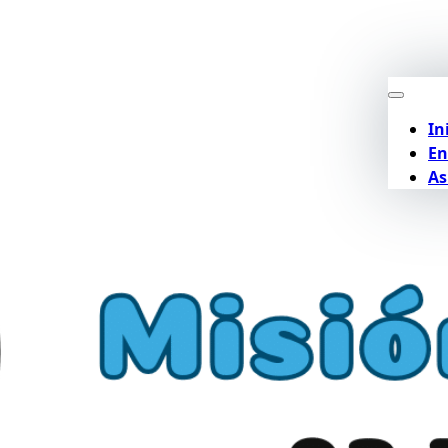
In
En
As