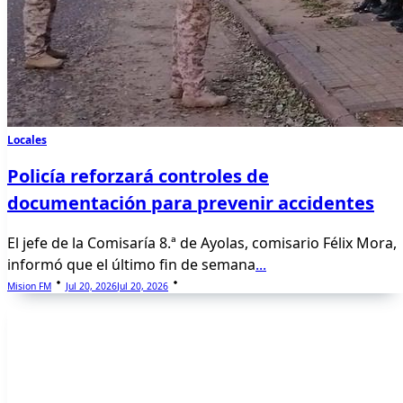
Locales
Policía reforzará controles de
documentación para prevenir accidentes
El jefe de la Comisaría 8.ª de Ayolas, comisario Félix Mora,
informó que el último fin de semana
...
Mision FM
Jul 20, 2026
Jul 20, 2026