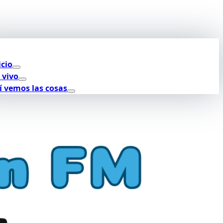
icio
 vivo
í vemos las cosas