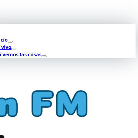
icio
 vivo
í vemos las cosas