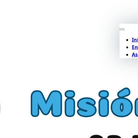
In
En
As